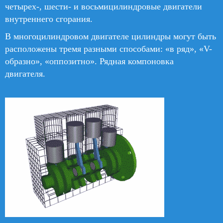
четырех-, шести- и восьмицилиндровые двигатели
внутреннего сгорания.
В многоцилиндровом двигателе цилиндры могут быть
расположены тремя разными способами: «в ряд», «V-
образно», «оппозитно». Рядная компоновка
двигателя.